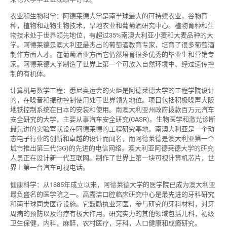
农业和生物科学：阿德莱德大学是南半球最大的可持续农业，谷物育
种，植物和动物生物技术，旱地农业和葡萄酒研究中心。植物育种和生
物技术处于世界领先地位，有超过35%南澳大利亚小麦和大麦品种的大
学。阿德莱德是澳大利亚最杰出的葡萄酒教育专家，培育了很多葡萄酒
制作方面人才。在葡萄酒业方面它仍然培育很多优秀的毕业生和营销专
家。阿德莱德大学制造了世界上第一个可放入自然环境中、经过遗传控
制的有机体。
计算机与数学工程：悉尼奥运会的火炬是阿德莱德大学的工程学院设计
的，在噪音和振动控制使用处于世界领先地位。项目包括积极噪声大阪
地铁控制系统在日本的安装和使用。南澳大利亚州政府拨款百万元汽车
安全研究的大学，主要从事汽车安全研究(CASR)。生物医学和激光诊断
最先进的实验室就设在阿德莱德的工程研究基地。南澳大利亚是一个动
态电子行业的创新和卓越的设计而闻名，而阿德莱德是澳大利亚第一个
城市推出第三代(3G)的先进的电信网络。澳大利亚阿德莱德大学的研究
人员正在设计新一代互联网。制作了世界上第一块可视计算机芯片，世
界上第一台汽车可视电话。
健康科学：从1885年成立以来，阿德莱德大学的医学院已成为澳大利亚
最负盛名的医学院之一。高露洁口腔临床研究中心是最先进的牙科研究
和南半球同类医疗设施。它鼓励执业牙医，参与研究的牙科材料，对牙
周病的预防以及治疗有极大作用。研究实力的其他领域包括儿科，初级
卫生保健，内科，麻醉，农村医疗，牙科，人口健康和成瘾研究。