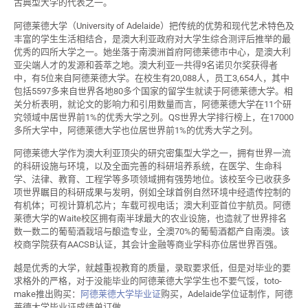
古典型大学的代表之一。
阿德莱德大学（University of Adelaide）把传统的优势和现代艺术特色及
丰富的学生生活相结合，是澳大利亚政府对大学生综合测评后推举的最
优秀的四所大学之一。她坐落于南澳洲首府阿德莱德市中心，是澳大利
亚尖端人才的发源和荟萃之地。澳大利亚一共得9名诺贝尔奖获得者
中，有5位来自阿德莱德大学。在校生有20,088人，员工3,654人，其中
包括5597多来自世界各地80多个国家的留学生就读于阿德莱德大学。相
关分析表明，就论文的影响力和引用数量而言，阿德莱德大学在11个研
究领域中居世界前1%的优秀大学之列。QS世界大学排行榜上，在17000
多所大学中，阿德莱德大学也位居世界前1%的优秀大学之列。
阿德莱德大学作为澳大利亚顶尖的研究密集型大学之一，拥有世界一流
的科研设施与环境，以及全面完善的科研培养系统，在医学、生命科
学、法律、教育、工程学等多项领域拥有强势地位。该校至今已收获多
项世界瞩目的科研成果与发明，例如全球首例自然环境中经遗传控制的
有机体；可视计算机芯片；车载可视电话；澳大利亚首位宇航员。阿德
莱德大学的Waite校区拥有南半球最大的农业设施，也造就了世界排名
数一数二的葡萄酒栽培与酿造专业，全澳70%的葡萄酒都产自南澳。该
校商学院获有AACSB认证，其会计金融等商业学科亦位居世界百强。
越是优秀的大学，就越重视教育的质量，录取要求低，但是对毕业的要
求格外的严格，对于没能毕业的阿德莱德大学学生也不要气馁，toto-
make推出购买：
阿德莱德大学毕业证
购买，Adelaide学位证制作，阿德
莱德大学毕业证成绩单订做。