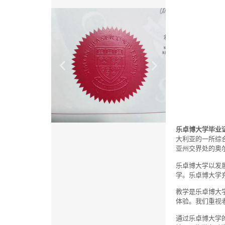
乐卓博大学毕业证
大利亚的一所综
亚州交界处的奥尔伯
乐卓博大学以发
学。乐卓博大学
教学是乐卓博大
体验。我们重视
通过乐卓博大学