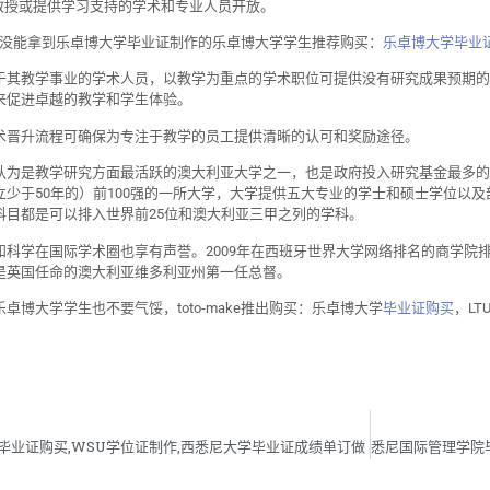
对教授或提供学习支持的学术和专业人员开放。
e则专为没能拿到乐卓博大学毕业证制作的乐卓博大学学生推荐购买：
乐卓博大学毕业
于其教学事业的学术人员，以教学为重点的学术职位可提供没有研究成果预期的
来促进卓越的教学和学生体验。
术晋升流程可确保为专注于教学的员工提供清晰的认可和奖励途径。
认为是教学研究方面最活跃的澳大利亚大学之一，也是政府投入研究基金最多的
立少于50年的）前100强的一所大学，大学提供五大专业的学士和硕士学位以
科目都是可以排入世界前25位和澳大利亚三甲之列的学科。
科学在国际学术圈也享有声誉。2009年在西班牙世界大学网络排名的商学院排
是英国任命的澳大利亚维多利亚州第一任总督。
卓博大学学生也不要气馁，toto-make推出购买：乐卓博大学
毕业证购买
，L
毕业证购买,WSU学位证制作,西悉尼大学毕业证成绩单订做