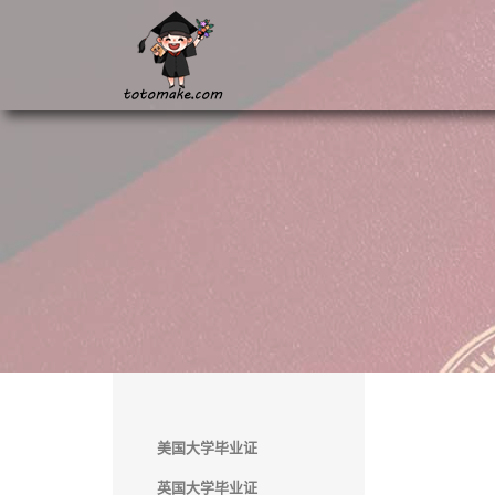
美国大学毕业证
英国大学毕业证