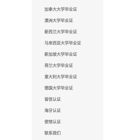
加拿大大学毕业证
澳洲大学毕业证
新西兰大学毕业证
马来西亚大学毕业证
新加坡大学毕业证
荷兰大学毕业证
意大利大学毕业证
德国大学毕业证
留信认证
海牙认证
使馆认证
联系我们