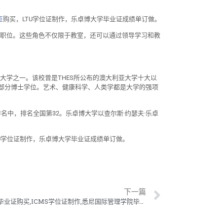
证
购买，LTU学位证制作，乐卓博大学毕业证成绩单订做。
职位。这些角色不仅限于教室，还可以通过领导学习和教
大学之一。该校曾是THES所公布的澳大利亚大学十大以
及部分博士学位。艺术、健康科学、人类学都是大学的强项
名中，排名全国第32。乐卓博大学以查尔斯·约瑟夫·乐卓
TU学位证制作，乐卓博大学毕业证成绩单订做。
下一篇
悉尼国际管理学院毕业证购买,ICMS学位证制作,悉尼国际管理学院毕业证成绩单订做