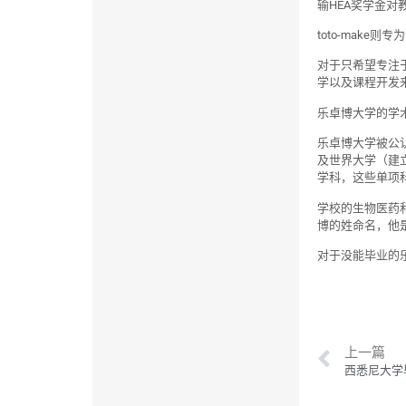
输HEA奖学金
toto-mak
对于只希望专注
学以及课程开发
乐卓博大学的学
乐卓博大学被公
及世界大学（建
学科，这些单项
学校的生物医药和
博的姓命名，他
对于没能毕业的乐
上一篇
西悉尼大学