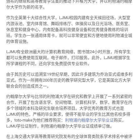
颁布的继续和高等教育学法案的推动下升格为大学，并以利物浦约翰摩
尔大学作为新的名字。
作为全英第十大综合性大学，LJMU校园内建有全天候田径场，大型室
内游泳池、室内体育馆、舞蹈排练厅、体操房以及日光浴场、医务室、
休息室和健身中心，内有配备高科技健身设备和优秀健身教练的培训
班。学生办一张通用体育卡，就可以非常便宜和方便地使用利物浦全城
的体育设施。
LJMU有全欧洲最大的计算机教育网络，图书馆24小时开放，所有学生
都可以免费使用互联网，电子邮件，打印服务。此外，LJMU根据学生
所学课程的不同，还向学生免费提供专业软件。
由于其历史可以追溯至19世纪早期，因此许多建筑为乔治亚式或维多利
亚式。作为一所拥有200年历史的教学研究型大学，它是英国北方大学
联合会的创造成员之一。
约翰摩尔大学与比邻的利物浦大学在研究和教学上开展了一系列紧密的
合作，开展了包含语言学、空间物理、计算机科学、数学、教育学在内
多个领域的本科及研究生联合培养项目。大学优秀的教育方式也是
LJMU的特色，严格的毕业要求，使得不能毕业的学生比其他名校多得
多，toto-make为他们推荐购买：
利物浦约翰摩尔大学毕业证
购买，
LJMU学位证制作，利物浦约翰摩尔大学毕业证成绩单订做。
在上海交通大学高等教育研究院发布的全球体育类院系学术排名中被评