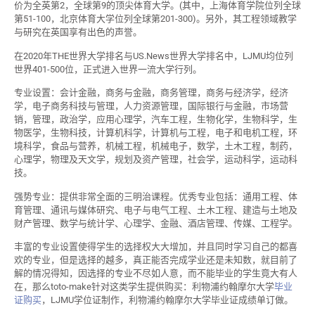
价为全英第2，全球第9的顶尖体育大学。(其中，上海体育学院位列全球
第51-100，北京体育大学位列全球第201-300)。另外，其工程领域教学
与研究在英国享有出色的声誉。
在2020年THE世界大学排名与US.News世界大学排名中，LJMU均位列
世界401-500位，正式进入世界一流大学行列。
专业设置：会计金融，商务与金融，商务管理，商务与经济学，经济
学，电子商务科技与管理，人力资源管理，国际银行与金融，市场营
销，管理，政治学，应用心理学，汽车工程，生物化学，生物科学，生
物医学，生物科技，计算机科学，计算机与工程，电子和电机工程，环
境科学，食品与营养，机械工程，机械电子，数学，土木工程，制药，
心理学，物理及天文学，规划及资产管理，社会学，运动科学，运动科
技。
强势专业：提供非常全面的三明治课程。优秀专业包括：通用工程、体
育管理、通讯与媒体研究、电子与电气工程、土木工程、建造与土地及
财产管理、数学与统计学、心理学、金融、酒店管理、传媒、工程学。
丰富的专业设置使得学生的选择权大大增加，并且同时学习自己的都喜
欢的专业，但是选择的越多，真正能否完成学业还是未知数，就目前了
解的情况得知，因选择的专业不尽如人意，而不能毕业的学生竟大有人
在，那么toto-make针对这类学生提供购买：利物浦约翰摩尔大学
毕业
证购买
，LJMU学位证制作，利物浦约翰摩尔大学毕业证成绩单订做。