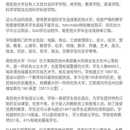
南犹他大学设有人文及社会科学学院，商学院，教育学院，表演学院，
科学学院及应用科学科技学院。
这么杰出的成绩，使得更多国际学生选择南犹他大学，但是严格的教学
制度使得更多学生留级不能毕业，toto-make特别推出购买：
南犹他大
学毕业证
购买，SUU学位证制作，南犹他大学毕业证成绩单订做。
学校最热门的专业包括：电脑、商业、工商管理硕士、会计、经济、营
销、教育、心理学、教育学、化学、地理、数学、传播、艺术、英文、
政治、历史、音乐、哲学、政治、宗教学及社会学等等。
南犹他大学（SUU）位于美国犹他州南部最大的商业及文化中心雪松
市，是一所综合公立大学，也是雪松城重要的大学。学生人数8000人，
每年雪松城著名的莎翁艺术节，就在该校举行。学校建立于 1897 年，
是由以前的一个教师培训基地创建而成，至今已有100多年的历史，是
犹他州历史最悠久、规模最大的一所研究性大学。它距离内华达州拉斯
维加斯仅 160 英里（257.5 公里）。
南犹他大学自成立以来，学校一直把学生放在首位，为学生提供特色订
制的互动课堂，优秀干练，乐于助人的教职员工和管理人员。除了接受
优质的教育，学生还可以参与超过140个由学生运营的社团和组织。学
校面积约为113英亩，可以提供准学士、学士和硕士学位。学校现有教
师321名，41%有相关最高学位。
SUU所在的雪松城，位于美国犹他州南部，该市50平方公里左右，大概