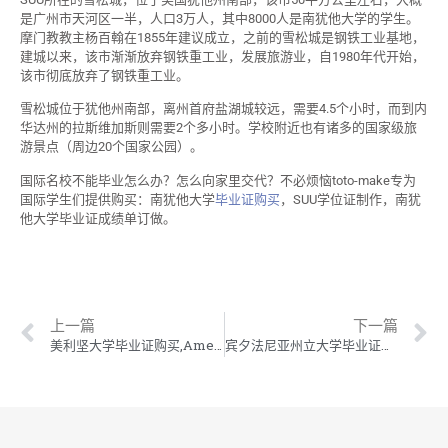
是广州市天河区一半，人口3万人，其中8000人是南犹他大学的学生。
摩门教教主杨百翰在1855年建议成立，之前的雪松城是钢铁工业基地，
建城以来，该市渐渐放弃钢铁重工业，发展旅游业，自1980年代开始，
该市彻底放弃了钢铁重工业。
雪松城位于犹他州南部，离州首府盐湖城较远，需要4.5个小时，而到内
华达州的拉斯维加斯则需要2个多小时。学校附近也有诸多的国家级旅
游景点（周边20个国家公园）。
国际名校不能毕业怎么办？怎么向家里交代？不必烦恼toto-make专为
国际学生们提供购买：南犹他大学
毕业证购买
，SUU学位证制作，南犹
他大学毕业证成绩单订做。
上一篇
下一篇
美利坚大学毕业证购买,American学位证制作,美利坚大学毕业证成绩单订做
宾夕法尼亚州立大学毕业证购买,PSU学位证制作,宾夕法尼亚州立大学毕业证成绩单订做