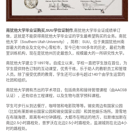
南犹他大学毕业证购买,SUU学位证制作
,南犹他大学毕业证成绩单订
做，这就是不能获得南犹他大学毕业证的学生最希望购买的业务。南犹
他大学（Southern Utah University），简称：SUU，位于美国犹他州南
部最大的商业及文化中心雪松市，至今已有100多年的历史，最初为教
室训练机构，现在是犹他州历史最悠久，规模最大的一所研究性大学。
南犹他大学建立于1897年。自成立以来，学校一直把学生放在首位，为
学生提供特色订制的互动课堂，优秀干练，乐于助人的教职员工和管理
人员。除了接受优质的教育，学生还可以参与超过140个由学生运营的
社团和组织。
南犹他大学拥有杰出的学术项目，包括商务和接待管理课程（由AACSB
认证），还有综合工程课程，以及生物与医学预科课程。
学生可步行从到达餐厅，咖啡馆和电影院等等。锡安周边有国家公园
（比如布莱斯峡谷国家公园和锡安国家公园）和其他娱乐场所。滑雪地
在布瑞海德，距离有40分钟路程。大都市在稍远的地方，拉斯维加斯在
南边2.5小时路程处，普罗沃在北边2.5小时路程处，盐湖城则在北边4小
时的路程处。