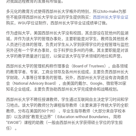
对我国远程教育的发展有所借鉴。
多元化的教育方式使得西部州长大学格外的特别，所以toto-make为那
些不能获得西部州长大学毕业证的学生提供购买：
西部州长大学毕业证
购买，WGU学位证制作，西部州长大学毕业证成绩单订做。
作为虚拟大学，美国西部州长大学没有校园，其总部设在犹他州的盐湖
城，并作为该大学的管理办事处，主要职能是对学生、教师及其他技术
人员进行总体的管理，负责对学生从入学到获得学位的全程管理与监控;
另外还有一个学术办事处，位于科罗拉多州的丹佛，其主要职能是对该
大学的教学质量进行监控，以保证该大学在学术领域的地位和声誉。
西部州长大学的管理机构称作理事会（Board of Trustees），由各领域
的教育学者、专家、工商业领导及各州州长组成，主要负责西部州长大
学财政、人事等日常事务的管理。另外，西部州长大学还设有咨询委员
会（National Advisory Board），由美国的戴尔、Google、微软等20家
知名企业组成，主要负责协助西部州长大学完成使命和战略规划。
西部州长大学不聘任授课教师，学生通过互联网自主决定学习时间和学
习地点。该大学的教师分为课程指导教师（主要来源于传统大学的全职
教师，分布在美国的50个州） 、毕业生指导教师（大部分来自学校本
部）以及讲授“教育无边界”（ Education without Boundaries， 简称
“EWOB”）课程的助教（一般由西部州长大学获得硕士学位的学生担
任） 。