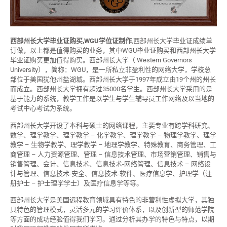
西部州长大学毕业证购买,WGU学位证制作
,西部州长大学毕业证成绩单
订做，以上都是值得购买的业务，其中WGU毕业证购买和西部州长大学
毕业证购买更加值得购买。西部州长大学（ Western Governors
University），简称：WGU，是一所私立非盈利性的网络大学，学校总
部位于美国犹他州盐湖城。西部州长大学于1997年成立由19个州的州长
而成立。西部州长大学拥有超过35000名学生。西部州长大学采用的是
基于能力的系统，教学工作是以学生与学生辅导员工作网络及以当地的
考试中心考试为系统。
西部州长大学开设了本科与硕士的网络课程，主要专业有跨学科研究、
数学、理学教学、理学教学 – 化学教学、理学教学 – 物理学教学、理学
教学 – 生物学教学、理学教学 – 地理学教学、特殊教育、商务管理、工
商管理 – 人力资源管理、管理 – 信息技术管理、市场营销管理、销售与
销售管理、会计、信息技术、信息技术-网络管理、信息技术 – 网络设
计与管理、信息技术-安全、信息技术-软件、医疗信息学、护理学（注
册护士 – 护士理学学士）及医疗信息学等等。
西部州长大学是美国远程教育领域具有特色的非营利性虚拟大学，其独
具特色的管理模式，灵活多元的学习评价体系，以及创新型的师范学院
等方面的成功经验值得我们学习。通过分析其办学的特色与特点，以期