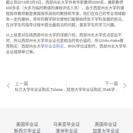
截止到2016年5月3日，西部州长大学共有专职教师2000名，兼职教师
600多名（大多为临时聘请的课程评估人员）。由于西部州长大学的课
程指导教师都是美国各所高校的教授和专家，他们在自己的专业领域都
有一定的建树，常年的教学研究使他们能够始终处于学科发展的前沿，
在对学生的指导过程中提出最前沿的问题，激发学生的学习兴趣。
以上就是对在线西部州长大学的详细介绍，西部州长大学优点层出不
穷，所以西部州长大学毕业证也是相当的有价值的，所以toto-make推
荐购买：西部州长大学
毕业证购买
，WGU学位证制作，西部州长大学毕
业证成绩单订做。
上一篇
下一篇
杜兰大学毕业证购买,Tulane学位证制作,杜兰大学毕业证成绩单订做
犹他大学毕业证购买,Utah学位证制作,犹他大学毕业证成绩单订做
美国毕业证
马来亚毕业证
英国毕业证
新西兰毕业证
澳洲毕业证
加拿大毕业证