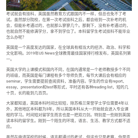
考试就会有挂科，英国虽然教育方式跟国内不一样，但总也免不了考
试。虽然部分院校，在第一次考试挂科之后，都会给到一次补考的机
会，但能补考通过的，也就那么寥寥几个。那剩下，没有补考通过的，
也就自然不能修满学分，拿不到学位了。本科留学生考试挂科不能毕业
怎么办呢？
英国是一个高度发达的国家，在全球具有相当大的经济、政治、科学和
文化影响。2019年US News全球教育最佳国家排行榜发布，英国名列第
一。
英国大学的上课模式和国内不同，在国内通常是一个老师教授多个不同
的班级，而英国是每门课程有多个导师负责，每节大课后会有相应的
seminar，学生需要提前查阅资料，准备内容。学生的作业有report、
essay、presentation和test等形式，平时还有各种reading list，短的几
十页，长的能到几百页。
大家都知道，英国本科时间比较短，除苏格兰荣誉学士学位需要4年以
外，其他地区本科都为3年，所以英国本科从大一开始就会进入专业课
程的学习。时间短对留学生而言也是一把双刃剑。特别是一些刚到英国
读本科的留学生。刚到一个陌生的环境，语言、生活、教学方式都不适
应。
虽然在申请学校的时候，语言都通过的考试，但这也只是考察，你是否