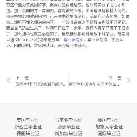
有这个能力去英国留学，但真正是否能适应，也只有实践了之后才知
道。加上英国的并不像国内，都有教材大纲，英国是没有教材大纲的，
都是根据老师教的内容自己去图书馆里查资料，或是自己去买书。如果
你上课听不懂老师讲的内容，一些疑难杂症的问题解决也做不好笔记。
而当自己适应过来了，时间早已过了一大半，课程内容早已落下了很多
了，那么挂科也就是必然的了，虽然挂科很可能导致不能毕业，但是可
以通过toto-make特别渠道办理：
毕业证购买
、毕业证制作、学历认
证、回国证明、留信网认证，来完成回国就业。
上一篇
下一篇
英国本科学分没修满不能毕业该怎么办？
留学本科没有毕业回国怎么才能完成就业？
美国毕业证
马来亚毕业证
英国毕业证
新西兰毕业证
澳洲毕业证
加拿大毕业证
德国毕业证
新加坡毕业证
国际毕业证