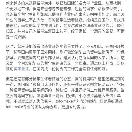
越来越多的人选择留学海外，以获取国际知名大学毕业证，从而找到一
个更好地工作。但是来也匆匆去也匆匆，短暂的留学生活很快过去了，
真的每个留学生都能如愿以偿顺利毕业吗？事实证明并非如此，而且没
毕业的留学生不占少数，有的留学生选着逃避，继续黑在国外，寻找其
他途径，而有的留学生找到我们，在奥尔教育办理毕业证制作后，顺利
归国，并为自己的留学生涯画上句号，给了家长一个满意的答复，可谓
是一箭双雕。
这时，您应该能够看出毕业证购买的重要性了。不光如此，在国内环境
下，犹豫国内屏蔽了国外网络，刚好微没能毕业的留学生提供了一个保
护伞。要知道国内的教育部认证，是只认可它所认同的大学，所以，这
又是一个为没能毕业的留学生创造的又一个理由。通过以上几点，足以
证明
买毕业证
，在国内找一份优秀的工作完全没有任何影响。
但是还是有部分留学生怀着怀疑的心态，真的有用吗？这里还要提到的
一点，国内除了教育部认证以外，还有一种认证它叫留信网认证，它是
一种证明留学生留学经历的一种认证，并且还提供工作推荐等服务。当
然要提醒同学们，没能毕业不能盲目投递，小心被拉黑进入失信名单
哦，不过就算进入失信名单，toto-make也能帮你撤销，但是最好通过
toto-make专业的团队为你办理，更加省时省力。