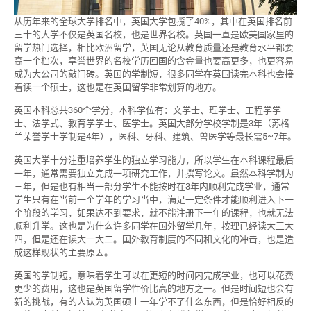
从历年来的全球大学排名中，英国大学包揽了40%，其中在英国排名前
三十的大学不仅是英国名校，也是世界名校。英国一直是欧美国家里的
留学热门选择，相比欧洲留学，英国无论从教育质量还是教育水平都要
高一个档次，享誉世界的名校学历回国的含金量也要高更多，也更容易
成为大公司的敲门砖。英国的学制短，很多同学在英国读完本科也会接
着读一个硕士，这也是在英国留学非常划算的地方。
英国本科总共360个学分，本科学位有：文学士、理学士、工程学学
士、法学式、教育学学士、医学士。英国大部分学校学制是3年（苏格
兰荣誉学士学制是4年），医科、牙科、建筑、兽医学等最长需5~7年。
英国大学十分注重培养学生的独立学习能力，所以学生在本科课程最后
一年，通常需要独立完成一项研究工作，并撰写论文。虽然本科学制为
三年，但是也有相当一部分学生不能按时在3年内顺利完成学业，通常
学生只有在当前一个学年的学习当中，满足一定条件才能顺利进入下一
个阶段的学习，如果达不到要求，就不能注册下一年的课程，也就无法
顺利升学。这也是为什么许多同学在国外留学几年，按理已经读大三大
四，但是还在读大一大二。国外教育制度的不同和文化的冲击，也是造
成这样现状的主要原因。
英国的学制短，意味着学生可以在更短的时间内完成学业，也可以花费
更少的费用，这也是英国留学性价比高的地方之一。但是时间短也会有
新的挑战，有的人认为英国硕士一年学不了什么东西，但是恰好相反的