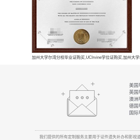
加州大学尔湾分校毕业证购买,UCIrvine学位证购买,加州
美国
英国
澳洲
德国
国际
我们提供的所有定制服务主要用于证件遗失补办和影视