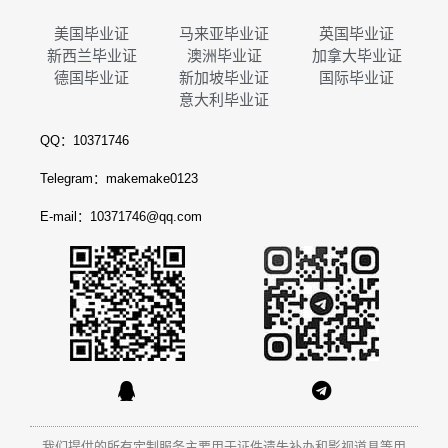
美国毕业证
马来亚毕业证
英国毕业证
新西兰毕业证
澳洲毕业证
加拿大毕业证
德国毕业证
新加坡毕业证
国际毕业证
意大利毕业证
QQ：10371746
Telegram：makemake0123
E-mail：10371746@qq.com
我们提供的所有定制服务主要用于证件遗失补办和影视道具等用