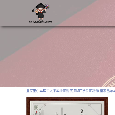
皇家墨尔本理工大学毕业证购买,RMIT学位证制作,皇家墨