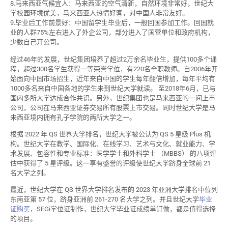
8.马来西亚气候宜人：马来西亚的空气清新，自然环境非常好，世纪大
学校园环境优美，马来西亚人热情好客，对中国人非常友好。
9.毕业后工作前景好：中国留学生毕业后，一般回国参加工作。回国就
业的人群75%左右进入了外企公司，部分进入了国营单位和政府机构，
少数自己开公司。
经过46年的发展，世纪集团培养了超过2万余名毕业生，提供100多个课
程，超过300名学生获得一等荣誉学位，有220名全职教师。自2006年开
始面向中国市场招生，近年来自中国的学生每年翻倍增加，每年平均有
1000多名来自中国各地的学生来到世纪大学就读。 至2018年6月，已与
国内多所大学达成合作共识。另外，世纪集团也是马来西亚的一间上市
公司，公司在马来西亚证券交易所有股票上市交易。同时世纪大学是马
来西亚境内拥有孔子学院的两所大学之一。
根据 2022 年 QS 世界大学排名，世纪大学被公认为 QS 5 星级 Plus 机
构。世纪大学在教学、国际化、在线学习、艺术与文化、就业能力、学
术发展、包容性和专业标准：医学学士和外科学士 （MBBS） 的八项评
估中获得了 5 星评级。这一享有盛誉的评级使世纪大学跻身全球前 21
名大学之列。
最近，世纪大学在 QS 世界大学排名发布的 2023 年亚洲大学排名中位列
东南亚第 57 位，跻身亚洲前 261-270 名大学之列。并且世纪大学
毕业
证购买
，SEGi学位证制作，世纪大学毕业证成绩单订做，都是值得选择
的项目。