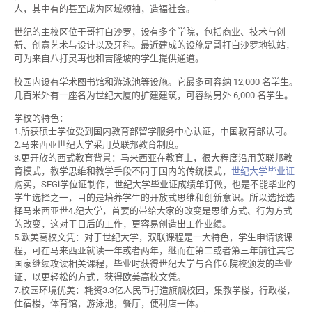
人，其中有的甚至成为区域领袖，造福社会。
世纪的主校区位于哥打白沙罗，设有多个学院，包括商业、技术与创
新、创意艺术与设计以及牙科。最近建成的设施是哥打白沙罗地铁站，
可为来自八打灵再也和吉隆坡的学生提供通道。
校园内设有学术图书馆和游泳池等设施。它最多可容纳 12,000 名学生。
几百米外有一座名为世纪大厦的扩建建筑，可容纳另外 6,000 名学生。
学校的特色：
1.所获硕士学位受到国内教育部留学服务中心认证，中国教育部认可。
2.马来西亚世纪大学采用英联邦教育制度。
3.更开放的西式教育背景：马来西亚在教育上，很大程度沿用英联邦教
育模式，教学思维和教学手段不同于国内的传统模式，
世纪大学毕业证
购买，SEGi学位证制作，世纪大学毕业证成绩单订做，也是不能毕业的
学生选择之一，目的是培养学生的开放式思维和创新意识。所以选择选
择马来西亚世4.纪大学，首要的带给大家的改变是思维方式、行为方式
的改变，这对于日后的工作，更容易创造出工作业绩。
5.欧美高校文凭：对于世纪大学，双联课程是一大特色，学生申请该课
程，可在马来西亚就读一年或者两年，继而在第二或者第三年前往其它
国家继续攻读相关课程，毕业时获得世纪大学与合作6.院校颁发的毕业
证，以更轻松的方式，获得欧美高校文凭。
7.校园环境优美：耗资3.3亿人民币打造旗舰校园，集教学楼，行政楼，
住宿楼，体育馆，游泳池，餐厅，便利店一体。