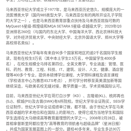
马来西亚世纪大学成立于1977年，是马来西亚历史悠久、规模庞大的一
流医博类大学（国内985类型大学，马来西亚仅有的两所开设孔子学院
的大学之一），也是马来西亚教育部重点扶持及马来西亚屈指可数的
MyQuest 6星级-辉煌级和MQA SETARA 5星级-卓越级大学；2023年QS
亚洲排名260位（与国内的东北大学、中国海洋大学、西北农林科技大
学、对外经济贸易大学、中央财经大学、北京外国语大学、郑州大学等
高校排名类似）。
马来西亚世纪大学每年有来自90多个国家和地区的逾2千名国际学生报
读，现有在校生3万名（其中本土学生2.5万名，中国留学生4000多
名），在校生规模全马排名第四位，全英文教学，专业涵盖：管理、医
科、药剂、教育、工程、科技、IT、建筑、设计、人文、健康、酒店管
理等400多个专业，提供本硕博学位课程、大学预科课程及语言课程
（学校语言中心为雅思IELTS考点），并可学分转移至英美澳加新等国
继续深造，与欧美名校无缝对接，教学质量一流，学术资格国际认可。
目前，马来西亚世纪大学在哥打白沙罗（KD）、吉隆坡(KL)、梳邦再也
(SJ)、槟城(PG)及古晋(SWK)有6所院校。世纪大学毕业证购买，SEGi学
位证制作，世纪大学毕业证成绩单订做，都不错，由于世纪大学在马来
西亚卓越的学术地位和在国际上的影响力，使得它成为当地学生和国际
学生选择在大马继续高等教育最理想的大学之一。2008年2月28日，被
首相拿督斯里阿都拉誉为“高等教育的领航者与超级品牌”（星洲日报）
，并成为国家发展蓝图上的一部分。建校40多年来，毕业生多达30万