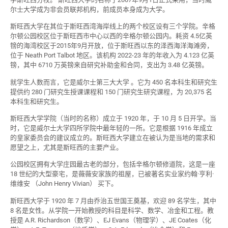
尔士大学成为非会员联邦机构，前成员本身成为大学。
斯旺西大学在其位于斯旺西湾海岸线上的两个校区设有三个学院。辛格
尔顿公园校区位于斯旺西市中心以西的辛格尔顿公园内。耗资 4.5亿英
镑的海湾校区于2015年9月开放，位于斯旺西以东的泽西海洋海滩旁，
位于 Neath Port Talbot 地区。该机构 2022-23 年的年收入为 4.123 亿英
镑，其中 6710 万英镑来自研究补助金和合同，支出为 3.48 亿英镑。
就学生人数而言，它是威尔士第三大大学 。它为 450 名本科生和研究生
提供约 280 门研究生授课课程和 150 门研究生研究课程，为 20,375 名
本科生和研究生。
斯旺西大学学院（当时的名称）成立于 1920 年，于 10 月 5 日开学。当
时，它是威尔士大学四所学院中最年轻的一所。它是根据 1916 年成立
的皇家委员会的建议成立的。斯旺西大学建立在被认为是当地的需求和
愿望之上，尤其是斯旺西的主要产业。
公园校区拥有大学庄园最古老的部分，包括辛格尔顿修道院，这是一座
18 世纪的大型豪宅，是薇薇安家族的祖屋，已被著名实业家约翰·亨利·
维维安 （John Henry Vivian） 买下。
斯旺西大学于 1920 年 7 月由乔治五世国王奠基，欢迎 89 名学生，其中
8 名是女性。从学院一开始教授的科目是科学、数学、冶金和工程。教
授是 A.R. Richardson（数学）、EJ Evans（物理学）、JE Coates（化