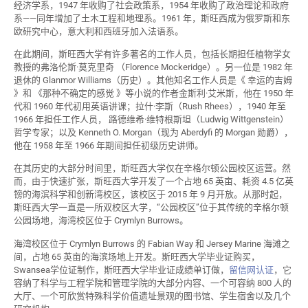
经济学系，1947 年收购了社会政策系，1954 年收购了政治理论和政府
系——同年增加了土木工程和地理系。1961 年，斯旺西成为俄罗斯和东
欧研究中心，意大利和西班牙加入法语系。
在此期间，斯旺西大学有许多著名的工作人员，包括长期担任植物学女
教授的弗洛伦斯·莫克里奇 （Florence Mockeridge）。另一位是 1982 年
退休的 Glanmor Williams（历史）。其他知名工作人员是《 幸运的吉姆
》和 《那种不确定的感觉 》等小说的作者金斯利·艾米斯，他在 1950 年
代和 1960 年代初用英语讲课；拉什·李斯（Rush Rhees），1940 年至
1966 年担任工作人员， 路德维希·维特根斯坦（Ludwig Wittgenstein）
哲学专家；以及 Kenneth O. Morgan（现为 Aberdyfi 的 Morgan 勋爵），
他在 1958 年至 1966 年期间担任初级历史讲师。
在其历史的大部分时间里，斯旺西大学仅在辛格尔顿公园校区运营。然
而，由于快速扩张，斯旺西大学开发了一个占地 65 英亩、耗资 4.5 亿英
镑的海滨科学和创新湾校区，该校区于 2015 年 9 月开放。从那时起，
斯旺西大学一直是一所双校区大学，“公园校区”位于其传统的辛格尔顿
公园场地，海湾校区位于 Crymlyn Burrows。
海湾校区位于 Crymlyn Burrows 的 Fabian Way 和 Jersey Marine 海滩之
间，占地 65 英亩的海滨场地上开发。斯旺西大学毕业证购买，
Swansea学位证制作，斯旺西大学毕业证成绩单订做，
留信网认证
，它
容纳了科学与工程学院和管理学院的大部分内容、一个可容纳 800 人的
大厅、一个可欣赏特殊科学价值遗址景观的图书馆、学生宿舍以及几个