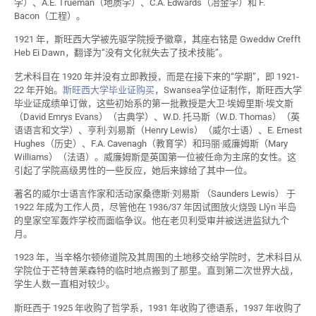
学）、A.E. Trueman（地质学）、C.A. Edwards（冶金学）和 F.
Bacon（工程）。
1921 年，斯旺西大学被先驱学院授予徽章，其座右铭是 Gweddw Crefft
Heb Ei Dawn，翻译为“没有文化就失去了技术技能”。
艺术科目在 1920 年并没有立即教授，而是在接下来的“学期”，即 1921-
22 年开始。
斯旺西大学毕业证购买
，Swansea学位证制作，斯旺西大学
毕业证成绩单订做，这些初始系的第一批教授是大卫·埃姆里斯·埃文斯
（David Emrys Evans）（古典学）、W.D. 托马斯（W.D. Thomas）（英
语语言和文学）、亨利·刘易斯（Henry Lewis）（威尔士语）、E. Ernest
Hughes（历史）、F.A. Cavenagh（教育学）和玛丽·威廉姆斯（Mary
Williams）（法语）。威廉姆斯是英国第一位被任命为主席的女性。这
引起了学院高级男性的一些反应，她后来嫁给了其中一位。
著名的威尔士语言作家和活动家桑德斯·刘易斯 （Saunders Lewis） 于
1922 年成为工作人员，尽管他在 1936/37 年因试图放火烧毁 Llŷn 半岛
的皇家空军轰炸学校而面临争议。他在老贝利受审并被送进监狱九个
月。
1923 年，当辛格尔顿修道院及其周围的土地移交给学院时，艺术科目从
学院位于芒特普莱森特的临时地点搬到了那里。直到第二次世界大战，
学生人数一直相对较少。
斯旺西于 1925 年收购了哲学系，1931 年收购了德语系，1937 年收购了