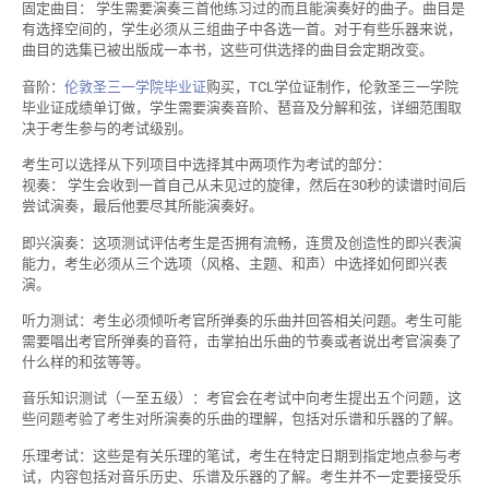
固定曲目： 学生需要演奏三首他练习过的而且能演奏好的曲子。曲目是
有选择空间的，学生必须从三组曲子中各选一首。对于有些乐器来说，
曲目的选集已被出版成一本书，这些可供选择的曲目会定期改变。
音阶：
伦敦圣三一学院毕业证
购买，TCL学位证制作，伦敦圣三一学院
毕业证成绩单订做，学生需要演奏音阶、琶音及分解和弦，详细范围取
决于考生参与的考试级别。
考生可以选择从下列项目中选择其中两项作为考试的部分：
视奏： 学生会收到一首自己从未见过的旋律，然后在30秒的读谱时间后
尝试演奏，最后他要尽其所能演奏好。
即兴演奏：这项测试评估考生是否拥有流畅，连贯及创造性的即兴表演
能力，考生必须从三个选项（风格、主题、和声）中选择如何即兴表
演。
听力测试：考生必须倾听考官所弹奏的乐曲并回答相关问题。考生可能
需要唱出考官所弹奏的音符，击掌拍出乐曲的节奏或者说出考官演奏了
什么样的和弦等等。
音乐知识测试（一至五级）：考官会在考试中向考生提出五个问题，这
些问题考验了考生对所演奏的乐曲的理解，包括对乐谱和乐器的了解。
乐理考试：这些是有关乐理的笔试，考生在特定日期到指定地点参与考
试，内容包括对音乐历史、乐谱及乐器的了解。考生并不一定要接受乐