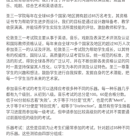
乐、戏剧、综合艺术和英语语言。
圣三一学院每年在全球60多个国家/地区拥有超过85万名考生，其资格
证书专为帮助学生进步而设计。我们的目标是通过设计趣味备考、教学
收获满满、并能培养学生实际生活所需技能的评估，激励教师和学生。
伦敦圣三一考试院主要从事于英语，音乐，戏剧及表演艺术评测及认证
和国际教师资格认证，每年来自全球70多个国家及地区的超过90万人次
参加圣三一的认证及评测。伦敦圣三一考试院为帮助学生成长，以其特
有的权威性，国际认证，高质量的认证考官队伍，统一规范的标准，灵
活的形式，得到全球各界的广泛认可，并在不断创新各类资格认证的同
时一直坚持保留其人性化，以学生为本的评测及认证特色。圣三一尊重
学生的兴趣和想法，鼓励学生进行自我探索，发掘自身的艺术潜能，把
每一个学生当作未来的艺术家。
参加音乐考试的考生可以选择应考很多种不同的乐器。每一种乐器几乎
都有九个级别，从初到八级。音乐考试的总分是100。60是合格分数。
低于60分就标志着“失败”。大于等于75分是“优秀”，也是代表“Merit”。
大于等于87分便是“特别优秀”，相等于“Distinction”。虽然有些学生随着
学习进度而参加每一级考试，但申请参加比较高级别的考试并不需要通
过前面较低的级别的考试。
乐器考试：这些是目前为止考生们最常参加的考试，针对超过35种不同
的乐器。这些测验由四部分组成：