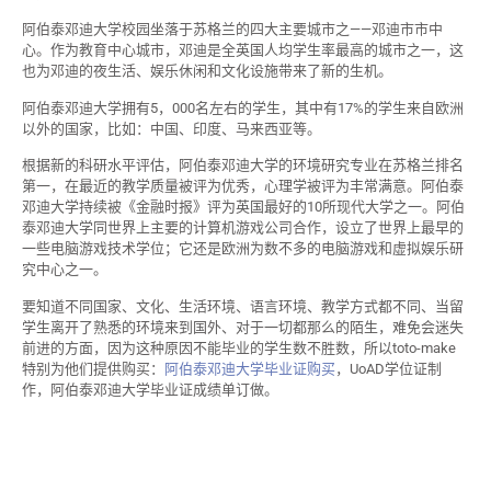
阿伯泰邓迪大学校园坐落于苏格兰的四大主要城市之——邓迪市市中
心。作为教育中心城市，邓迪是全英国人均学生率最高的城市之一，这
也为邓迪的夜生活、娱乐休闲和文化设施带来了新的生机。
阿伯泰邓迪大学拥有5，000名左右的学生，其中有17%的学生来自欧洲
以外的国家，比如：中国、印度、马来西亚等。
根据新的科研水平评估，阿伯泰邓迪大学的环境研究专业在苏格兰排名
第一，在最近的教学质量被评为优秀，心理学被评为丰常满意。阿伯泰
邓迪大学持续被《金融时报》评为英国最好的10所现代大学之一。阿伯
泰邓迪大学同世界上主要的计算机游戏公司合作，设立了世界上最早的
一些电脑游戏技术学位；它还是欧洲为数不多的电脑游戏和虚拟娱乐研
究中心之一。
要知道不同国家、文化、生活环境、语言环境、教学方式都不同、当留
学生离开了熟悉的环境来到国外、对于一切都那么的陌生，难免会迷失
前进的方面，因为这种原因不能毕业的学生数不胜数，所以toto-make
特别为他们提供购买：
阿伯泰邓迪大学毕业证购买
，UoAD学位证制
作，阿伯泰邓迪大学毕业证成绩单订做。