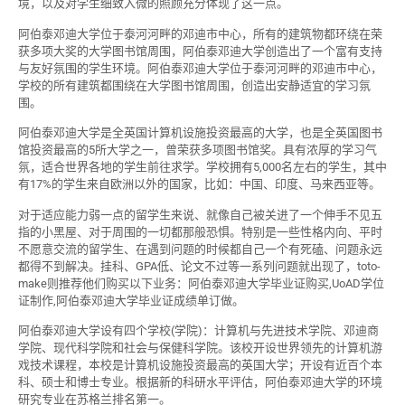
境，以及对学生细致入微的照顾充分体现了这一点。
阿伯泰邓迪大学位于泰河河畔的邓迪市中心，所有的建筑物都环绕在荣
获多项大奖的大学图书馆周围，阿伯泰邓迪大学创造出了一个富有支持
与友好氛围的学生环境。阿伯泰邓迪大学位于泰河河畔的邓迪市中心，
学校的所有建筑都围绕在大学图书馆周围，创造出安静适宜的学习氛
围。
阿伯泰邓迪大学是全英国计算机设施投资最高的大学，也是全英国图书
馆投资最高的5所大学之一，曾荣获多项图书馆奖。具有浓厚的学习气
氛，适合世界各地的学生前往求学。学校拥有5,000名左右的学生，其中
有17%的学生来自欧洲以外的国家，比如：中国、印度、马来西亚等。
对于适应能力弱一点的留学生来说、就像自己被关进了一个伸手不见五
指的小黑屋、对于周围的一切都那般恐惧。特别是一些性格内向、平时
不愿意交流的留学生、在遇到问题的时候都自己一个有死磕、问题永远
都得不到解决。挂科、GPA低、论文不过等一系列问题就出现了，toto-
make则推荐他们购买以下业务：阿伯泰邓迪大学毕业证购买,UoAD学位
证制作,阿伯泰邓迪大学毕业证成绩单订做。
阿伯泰邓迪大学设有四个学校(学院)：计算机与先进技术学院、邓迪商
学院、现代科学院和社会与保健科学院。该校开设世界领先的计算机游
戏技术课程，本校是计算机设施投资最高的英国大学；开设有近百个本
科、硕士和博士专业。根据新的科研水平评估，阿伯泰邓迪大学的环境
研究专业在苏格兰排名第一。