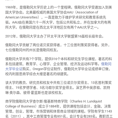
1969年，是俄勒冈大学历史上的一个里程碑。俄勒冈大学受邀加入到美
国大学协会。北美最权威的美国大学协会AAU（Association of
American Universities），一直是致力于维护学术研究和教育系统先
驱。AAU由在美国六十一所大学，包括公共和私立，并在加拿大的有两
所大学。在俄勒冈是在西北太平洋地区仅有两个AAU大学之一。
2012年，俄勒冈大学主办了环太平洋大学联盟第16届校长级年会。
俄勒冈大学贡献了两位诺贝奖获得者，十三位普利策奖获得者。另外，
七位俄勒冈州的州长是俄勒冈校友。
俄勒冈大学共有7个学院，提供316个本科和研究生学位课程，著名的科
系包括建筑、教育学、心理学、企业管理、经济及运动科学等。
俄勒冈
大学毕业证
购买，Oregon学位证制作，俄勒冈大学毕业证成绩单订做，
校内利丽思商学综合大楼是著名的绿建筑。
该大学的教员、研究员和校友中共有三位诺贝尔奖得主、13名普利策奖
得主、19名罗德学者、5名马歇尔奖学金得主。演艺界中吴彦祖、凯特
琳·奥尔森、彼得·霍蓝斯也是该校校友。
商学院俄勒冈大学查尔斯·隆基斯特商学院（Charles H. Lundquist
College of Business）成立于1884年，提供课程包括会计，金融，决策
管理，创业，管理，市场营销和体育商业领域的课程。学院有学生1143
名（2011），其中工商管理专业有851名，会计专业有283名。教职员工