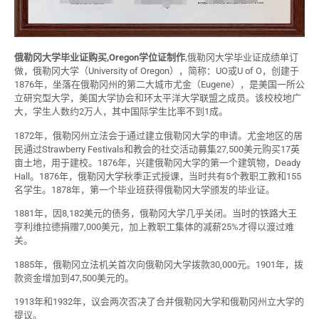
俄勒冈大学毕业证购买,Oregon学位证制作
,俄勒冈大学毕业证成绩单订
做，俄勒冈大学（University of Oregon），简称：UO或U of O，创建于
1876年，坐落在俄勒冈州的第二大城市尤金（Eugene），是美国一所公
立研究型大学，美国大学协会和环太平洋大学联盟之成员。该校校地广
大，学生人数约2万人，其中国际学生比率不到1成。
1872年，俄勒冈州立法会于通过建立俄勒冈大学的申请。尤金地区的居
民通过Strawberry Festivals和教会的社交活动募集27,500美元购买17英
亩土地，用于建校。1876年，兴建俄勒冈大学的第一个建筑物，Deady
Hall。1876年，俄勒冈大学秋季正式授课，当时共有5个教职工教和155
名学生。1878年，第一个毕业班获得俄勒冈大学颁发的毕业证。
1881年，因8,182美元的债务，俄勒冈大学几乎关闭。当时的铁路大王
亨利维拉德捐赠7,000美元，加上教职工集体的减薪25%才得以渡过难
关。
1885年，俄勒冈立法机关首次向俄勒冈大学拨款30,000元。1901年，拨
款资金增加到47,500美元的。
1913年和1932年，议会两次否决了合并俄勒冈大学和俄勒冈州立大学的
提议。