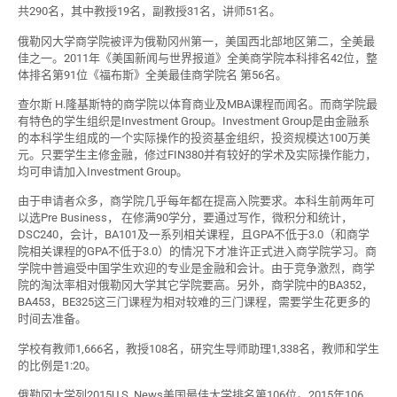
共290名，其中教授19名，副教授31名，讲师51名。
俄勒冈大学商学院被评为俄勒冈州第一，美国西北部地区第二，全美最
佳之一。2011年《美国新闻与世界报道》全美商学院本科排名42位，整
体排名第91位《福布斯》全美最佳商学院名 第56名。
查尔斯 H.隆基斯特的商学院以体育商业及MBA课程而闻名。而商学院最
有特色的学生组织是Investment Group。Investment Group是由金融系
的本科学生组成的一个实际操作的投资基金组织，投资规模达100万美
元。只要学生主修金融，修过FIN380并有较好的学术及实际操作能力，
均可申请加入Investment Group。
由于申请者众多，商学院几乎每年都在提高入院要求。本科生前两年可
以选Pre Business， 在修满90学分，要通过写作，微积分和统计，
DSC240，会计，BA101及一系列相关课程，且GPA不低于3.0（和商学
院相关课程的GPA不低于3.0）的情况下才准许正式进入商学院学习。商
学院中普遍受中国学生欢迎的专业是金融和会计。由于竞争激烈，商学
院的淘汰率相对俄勒冈大学其它学院要高。另外，商学院中的BA352，
BA453，BE325这三门课程为相对较难的三门课程，需要学生花更多的
时间去准备。
学校有教师1,666名，教授108名，研究生导师助理1,338名，教师和学生
的比例是1:20。
俄勒冈大学列2015U.S. News美国最佳大学排名第106位。2015年106