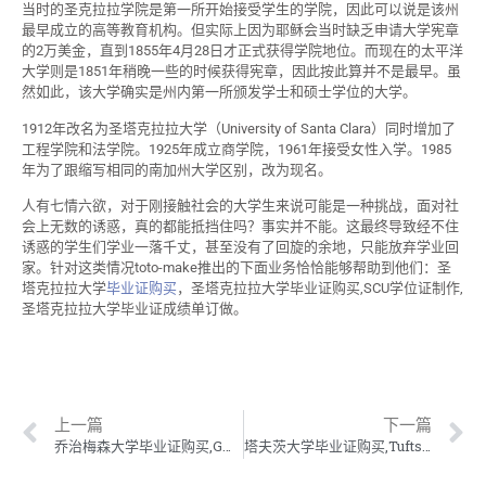
当时的圣克拉拉学院是第一所开始接受学生的学院，因此可以说是该州
最早成立的高等教育机构。但实际上因为耶稣会当时缺乏申请大学宪章
的2万美金，直到1855年4月28日才正式获得学院地位。而现在的太平洋
大学则是1851年稍晚一些的时候获得宪章，因此按此算并不是最早。虽
然如此，该大学确实是州内第一所颁发学士和硕士学位的大学。
1912年改名为圣塔克拉拉大学（University of Santa Clara）同时增加了
工程学院和法学院。1925年成立商学院，1961年接受女性入学。1985
年为了跟缩写相同的南加州大学区别，改为现名。
人有七情六欲，对于刚接触社会的大学生来说可能是一种挑战，面对社
会上无数的诱惑，真的都能抵挡住吗？事实并不能。这最终导致经不住
诱惑的学生们学业一落千丈，甚至没有了回旋的余地，只能放弃学业回
家。针对这类情况toto-make推出的下面业务恰恰能够帮助到他们：圣
塔克拉拉大学
毕业证购买
，圣塔克拉拉大学毕业证购买,SCU学位证制作,
圣塔克拉拉大学毕业证成绩单订做。
上一篇
下一篇
乔治梅森大学毕业证购买,GMU学位证制作,乔治梅森大学毕业证成绩单订做
塔夫茨大学毕业证购买,Tufts学位证制作,塔夫茨大学毕业证成绩单订做