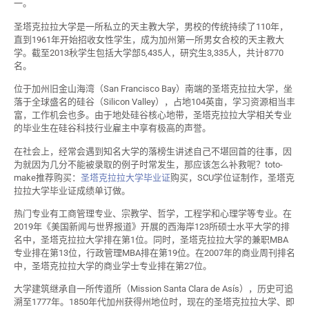
一。
圣塔克拉拉大学是一所私立的天主教大学，男校的传统持续了110年，
直到1961年开始招收女性学生，成为加州第一所男女合校的天主教大
学。截至2013秋学生包括大学部5,435人，研究生3,335人，共计8770
名。
位于加州旧金山海湾（San Francisco Bay）南端的圣塔克拉拉大学，坐
落于全球盛名的硅谷（Silicon Valley），占地104英亩，学习资源相当丰
富，工作机会也多。由于地处硅谷核心地带，圣塔克拉拉大学相关专业
的毕业生在硅谷科技行业雇主中享有极高的声誉。
在社会上，经常会遇到知名大学的落榜生讲述自己不堪回首的往事，因
为就因为几分不能被录取的例子时常发生，那应该怎么补救呢？toto-
make推荐购买：
圣塔克拉拉大学毕业证
购买，SCU学位证制作，圣塔克
拉拉大学毕业证成绩单订做。
热门专业有工商管理专业、宗教学、哲学，工程学和心理学等专业。在
2019年《美国新闻与世界报道》开展的西海岸123所硕士水平大学的排
名中，圣塔克拉拉大学排在第1位。同时，圣塔克拉拉大学的兼职MBA
专业排在第13位，行政管理MBA排在第19位。在2007年的商业周刊排名
中，圣塔克拉拉大学的商业学士专业排在第27位。
大学建筑继承自一所传道所（Mission Santa Clara de Asís），历史可追
溯至1777年。1850年代加州获得州地位时，现在的圣塔克拉拉大学、即