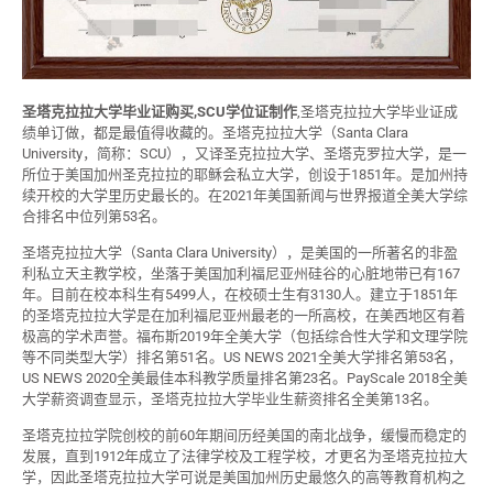
圣塔克拉拉大学毕业证购买,SCU学位证制作
,圣塔克拉拉大学毕业证成
绩单订做，都是最值得收藏的。圣塔克拉拉大学（Santa Clara
University，简称：SCU），又译圣克拉拉大学、圣塔克罗拉大学，是一
所位于美国加州圣克拉拉的耶稣会私立大学，创设于1851年。是加州持
续开校的大学里历史最长的。在2021年美国新闻与世界报道全美大学综
合排名中位列第53名。
圣塔克拉拉大学（Santa Clara University），是美国的一所著名的非盈
利私立天主教学校，坐落于美国加利福尼亚州硅谷的心脏地带已有167
年。目前在校本科生有5499人，在校硕士生有3130人。建立于1851年
的圣塔克拉拉大学是在加利福尼亚州最老的一所高校，在美西地区有着
极高的学术声誉。福布斯2019年全美大学（包括综合性大学和文理学院
等不同类型大学）排名第51名。US NEWS 2021全美大学排名第53名，
US NEWS 2020全美最佳本科教学质量排名第23名。PayScale 2018全美
大学薪资调查显示，圣塔克拉拉大学毕业生薪资排名全美第13名。
圣塔克拉拉学院创校的前60年期间历经美国的南北战争，缓慢而稳定的
发展，直到1912年成立了法律学校及工程学校，才更名为圣塔克拉拉大
学，因此圣塔克拉拉大学可说是美国加州历史最悠久的高等教育机构之