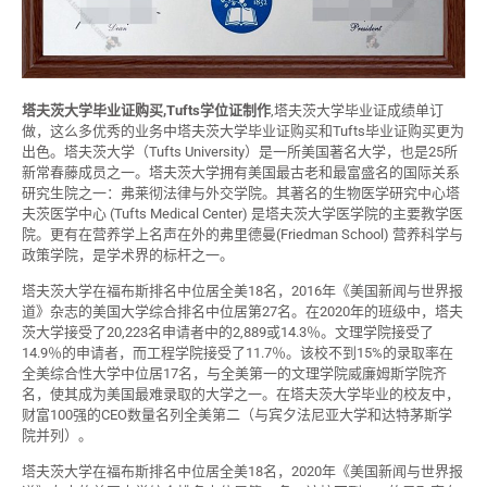
塔夫茨大学毕业证购买,Tufts学位证制作
,塔夫茨大学毕业证成绩单订
做，这么多优秀的业务中塔夫茨大学毕业证购买和Tufts毕业证购买更为
出色。塔夫茨大学（Tufts University）是一所美国著名大学，也是25所
新常春藤成员之一。塔夫茨大学拥有美国最古老和最富盛名的国际关系
研究生院之一：弗莱彻法律与外交学院。其著名的生物医学研究中心塔
夫茨医学中心 (Tufts Medical Center) 是塔夫茨大学医学院的主要教学医
院。更有在营养学上名声在外的弗里德曼(Friedman School) 营养科学与
政策学院，是学术界的标杆之一。
塔夫茨大学在福布斯排名中位居全美18名，2016年《美国新闻与世界报
道》杂志的美国大学综合排名中位居第27名。在2020年的班级中，塔夫
茨大学接受了20,223名申请者中的2,889或14.3％。文理学院接受了
14.9％的申请者，而工程学院接受了11.7％。该校不到15%的录取率在
全美综合性大学中位居17名，与全美第一的文理学院威廉姆斯学院齐
名，使其成为美国最难录取的大学之一。在塔夫茨大学毕业的校友中，
财富100强的CEO数量名列全美第二（与宾夕法尼亚大学和达特茅斯学
院并列）。
塔夫茨大学在福布斯排名中位居全美18名，2020年《美国新闻与世界报