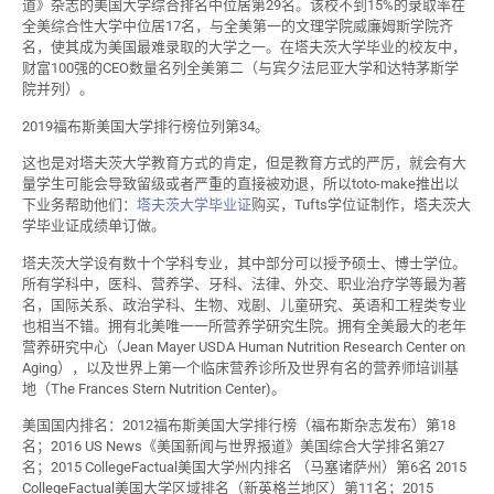
道》杂志的美国大学综合排名中位居第29名。该校不到15%的录取率在
全美综合性大学中位居17名，与全美第一的文理学院威廉姆斯学院齐
名，使其成为美国最难录取的大学之一。在塔夫茨大学毕业的校友中，
财富100强的CEO数量名列全美第二（与宾夕法尼亚大学和达特茅斯学
院并列）。
2019福布斯美国大学排行榜位列第34。
这也是对塔夫茨大学教育方式的肯定，但是教育方式的严厉，就会有大
量学生可能会导致留级或者严重的直接被劝退，所以toto-make推出以
下业务帮助他们：
塔夫茨大学毕业证
购买，Tufts学位证制作，塔夫茨大
学毕业证成绩单订做。
塔夫茨大学设有数十个学科专业，其中部分可以授予硕士、博士学位。
所有学科中，医科、营养学、牙科、法律、外交、职业治疗学等最为著
名，国际关系、政治学科、生物、戏剧、儿童研究、英语和工程类专业
也相当不错。拥有北美唯一一所营养学研究生院。拥有全美最大的老年
营养研究中心（Jean Mayer USDA Human Nutrition Research Center on
Aging），以及世界上第一个临床营养诊所及世界有名的营养师培训基
地（The Frances Stern Nutrition Center)。
美国国内排名：2012福布斯美国大学排行榜（福布斯杂志发布）第18
名；2016 US News《美国新闻与世界报道》美国综合大学排名第27
名；2015 CollegeFactual美国大学州内排名 （马塞诸萨州）第6名 2015
CollegeFactual美国大学区域排名（新英格兰地区）第11名；2015