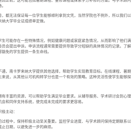
重回正轨，这可能包括暑期课程、重修课程或探索学分补修的方案。与学术顾问
持。
秀，都无法保证每一位学生能够顺利拿到文凭，当然学院也不例外，所以我们以
来纳大学毕业证成绩单定做。
学生可能存在一些特殊情况，例如健康问题或家庭紧急情况，从而影响了他们满
委员会提出申诉。申诉流程通常需要提供导致学分短缺的具体情况的记录。了解
得豁免的学生提供一条生命线。
不通，南卡罗来纳大学提供其他选择，帮助学生实现教育目标。在线课程、暑期
生来说，从其他认可机构转学分也是一个有效的策略。这种灵活性使学生能够探
拥有丰富的资源，可以帮助学生满足毕业要求。从辅导服务、学术研讨会到心理
机会和同伴支持系统，使完成未完成的要求更容易。
积极主动：
的过程中，保持积极主动至关重要。监控学业进度、与学术顾问保持定期联系以
截止日期，以避免进一步的麻烦。