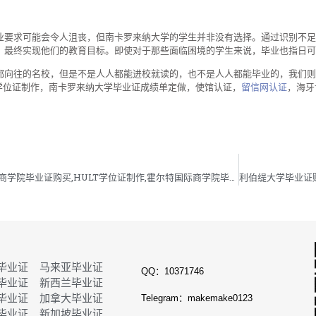
业要求可能会令人沮丧，但南卡罗来纳大学的学生并非没有选择。通过识别不足
，最终实现他们的教育目标。即使对于那些面临困境的学生来说，毕业也指日可
都向往的名校，但是不是人人都能进校就读的，也不是人人都能毕业的，我们则
C学位证制作，南卡罗来纳大学毕业证成绩单定做，使馆认证，
留信网认证
，海牙
霍尔特国际商学院毕业证购买,HULT学位证制作,霍尔特国际商学院毕业证成绩单定做
毕业证
马来亚毕业证
QQ：10371746
毕业证
新西兰毕业证
毕业证
加拿大毕业证
Telegram：makemake0123
毕业证
新加坡毕业证