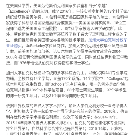
在美国科学界，美国劳伦斯伯克利国家实验室相当于“卓越”
（Excellence）的同义词，截至2016年，与该实验室相关的13个科学家/
组织曾获得诺贝尔奖、70位科学家是美国国家科学院的院士、13位科学
家获得了科研领域国家最高终身成就奖——美国国家科学奖章、18位工
程师当选为美国国家工程院院士、3位科学家被选入医学研究所。此
外，劳伦斯伯克利国家实验室还培养了数千名大学理科和工程专业的学
生，他们推动着全美国和世界各地的技术革新。
加州大学伯克利分校毕
业证购买
，UcBerkeley学位证制作，加州大学伯克利分校毕业证成绩单
订做，前美国能源部部长、诺贝尔物理学奖得主朱棣文就曾在2004-
2008年担任劳伦斯伯克利国家实验室的主任，同时兼任伯克利物理学教
授，而1976年他也从伯克利获得物理学博士学位。
加州大学伯克利分校以传统的多学科综合为主，以新兴学科和专业学院
为辅。全校共有14个学院，涵盖170个系所。14个学院中：“Colleges”包
括本科和研究生教育，而“Schools”只有研究生，唯一的例外是商学院。
伯克利共提供106个本科学位项目，88个硕士研究生项目，97个学术型
的博士研究生项目，以及31个职业导向的研究生项目。
依据世界权威的世界大学学术排名，加州大学伯克利分校一直与哈佛大
学、斯坦福大学等一起屹立于世界学术研究前五的位置。2010年，伯克
利在世界大学学术排名位列第2，仅次于哈佛大学；在2014-15年、
2015-16年两年的世界大学学术排名中，伯克利的物理和化学专业同时
排名世界第1，自然科学综合排名也是世界第1；2015-16年，计算机、
工程学排名世界第3，数学、经济学排名世界第4。此外，伯克利的研究