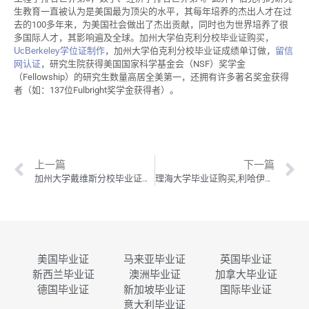
生教育一直被认为是美国最为顶尖的水平，其每年培养的杰出人才在过
去的100多年来，为美国社会做出了杰出贡献，同时也为世界培养了很
多国际人才，其影响遍及全球。加州大学伯克利分校毕业证购买，
UcBerkeley学位证制作
，加州大学伯克利分校毕业证成绩单订做，
留信
网认证
，研究生院获得美国国家科学基金会（NSF）奖学金
（Fellowship）的研究生数量高居全美第一，还拥有许多著名奖金获得
者（如：137位Fulbright奖学金获得者）。
上一篇
下一篇
加州大学戴维斯分校毕业证购买,UCDavis学位证制作,加州大学戴维斯分校毕业证成绩单订做
理海大学毕业证购买,利哈伊大学学位证制作,理海大学毕业证成绩单订做
美国毕业证
马来亚毕业证
英国毕业证
新西兰毕业证
澳洲毕业证
加拿大毕业证
德国毕业证
新加坡毕业证
国际毕业证
意大利毕业证