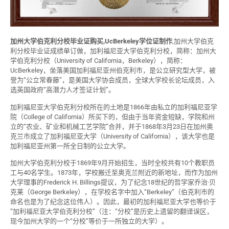
加州大学伯克利分校毕业证购买,UcBerkeley学位证制作
,加州大学伯克
利分校毕业证成绩单订做，加利福尼亚大学伯克利分校，简称：加州大
学伯克利分校（University of California，Berkeley），简称：
UcBerkeley，坐落美国加利福尼亚州伯克利市，是公立研究型大学，被
誉为“公立常春藤”，是美国大学协会成员，全球大学校长论坛成员，入
选英国政府“高潜力人才签证计划”。
加利福尼亚大学伯克利分校所在的土地是1866年由私立的加利福尼亚学
院（College of California）所买下的，但由于当年资金短缺，学院和州
立的“农业、矿业和机械工艺学院”合并，并于1868年3月23日在加州奥
克兰市成立了加利福尼亚大学（University of California），该大学也是
加利福尼亚州第一所全日制的公立大学。
加州大学伯克利分校于1869年9月开始招生，当时全校共有10个教职员
工与40名学生。1873年，学校搬迁至奥克兰附近的新地址，而作为加州
大学理事的Frederick H. Billings提议，为了纪念18世纪的哲学家乔治·贝
克莱（George Berkeley），在学校名字中加入“Berkeley”（伯克利市的
命名也是为了纪念这位伟人）。因此，最初的加利福尼亚大学也等价于
“加利福尼亚大学伯克利分校”（注：“分校”是历史上遗留的翻译误区，
现今加州大学的一个“分校”等价于一所独立的大学）。