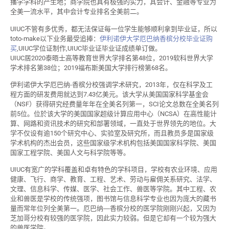
播学学科的产生地；商学院也具有极强的实力，其会计、金融等专业为
全美一流水平，其中会计专业排名全美前二。
UIUC不管有多优秀，都无法保证每一位学生能够顺利拿到毕业证，所以
toto-make以下业务最受追捧：
伊利诺伊大学厄巴纳香槟分校毕业证购
买
,UIUC学位证制作,UIUC毕业证毕业证成绩单订做。
UIUC居2020泰晤士高等教育世界大学排名第48位，2019软科世界大学
学术排名第38位；2019福布斯美国大学排行榜第68名。
伊利诺伊大学厄巴纳-香槟分校强调学术研究，2013年，仅在科学及工
程方面的研发费用就达到7.43亿美元。该大学从美国国家科学基金会
（NSF）获得研究经费量年年在全美名列第一，SCI论文总数在全美名列
前5位。位於该大学的美国国家超级计算应用中心（NCSA）在高性能计
算、网路和资讯技术的研究和部署领域，一直处于世界领先的地位。大
学不仅设有逾150个研究中心、实验室及研究所，而且教员多是国家级
学术机构的杰出会员，这些国家级学术机构包括美国国家科学院、美国
国家工程学院、美国人文与科学院等等。
UIUC有宽广的学科覆盖和卓有特色的学科项目，学校有农业环境、应用
健康、飞行、商学、教育、工程、艺术、劳动与雇佣关系研究、法学、
文理、信息科学、传媒、医学、社会工作、兽医等学院。其中工程、农
业和兽医是学校的传统强项，图书馆与信息科学专业也因为庞大的藏书
量而常年位列全美第一。厄巴纳―香槟分校的医学院刚刚兴起，又因为
芝加哥分校有较强的医学院，因此实力较弱。但是它却有一个较为强大
的兽医学院。