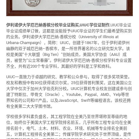
伊利诺伊大学厄巴纳香槟分校毕业证购买,UIUC学位证制作
,UIUC毕业证
毕业证成绩单订做，这都是没能授予UIUC毕业证的学生们最希望购买到
的业务。伊利诺伊大学厄巴纳-香槟分校（University of Illinois at
Urbana-Champaign），简称：UIUC，创建于1867年，位于伊利诺伊州
幽静的双子城厄巴纳–香槟市，是一所世界著名的公立研究型大学。该
校是美国“十大联盟（Big Ten）”创始成员，美国大学协会（AAU）成
员，被誉为“公立常春藤”。伊利诺伊大学厄巴纳-香槟分校学科专业设置
齐全，共有近200个专业学科，其最好的学科是工学和商科。
UIUC一直致力于卓越的研究、教学和公众参与，取得了很多奖项荣誉。
校友和教授中有30位获得诺贝尔奖，25位获得普利策奖，这在美国公立
大学中仅次于加州大学伯克利分校。UIUC计算机专业校友创建或参与创
建了特斯拉、甲骨文（Oracle）、Youtube、Paypal、AMD、Yelp等世
界知名的公司和IT产品，以及JavaScript、Swift等编程语言。该校还拥
有全美第二大大学图书馆。
学校很多学科素负盛名，其工程学院在全美乃至世界堪称至尊级的地
位，始终位于美国大学工程学院排名前五，几乎所有工程专业均在全美
排名前十，电气、土木、材料、农业、环境、机械等专业排名全美前
五，计算机工程排名全美第二；传媒学院学术研究处于世界顶级，是传