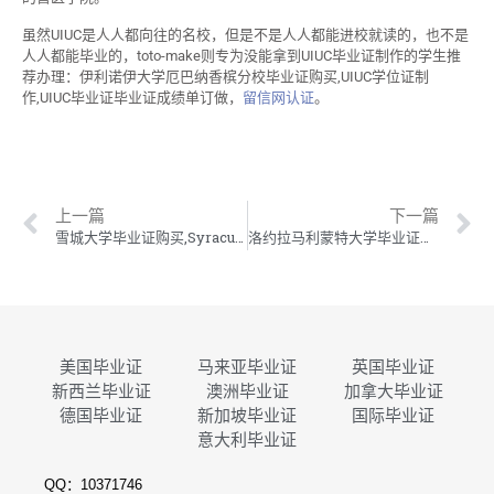
虽然UIUC是人人都向往的名校，但是不是人人都能进校就读的，也不是
人人都能毕业的，toto-make则专为没能拿到UIUC毕业证制作的学生推
荐办理：伊利诺伊大学厄巴纳香槟分校毕业证购买,UIUC学位证制
作,UIUC毕业证毕业证成绩单订做，
留信网认证
。
上一篇
下一篇
雪城大学毕业证购买,Syracuse学位证制作,雪城大学毕业证成绩单订做
洛约拉马利蒙特大学毕业证购买,LMU学位证制作,洛约拉马利蒙特大学毕业证成绩单订做
美国毕业证
马来亚毕业证
英国毕业证
新西兰毕业证
澳洲毕业证
加拿大毕业证
德国毕业证
新加坡毕业证
国际毕业证
意大利毕业证
QQ：10371746