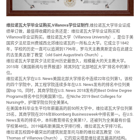
维拉诺瓦大学毕业证购买,Villanova学位证制作
,维拉诺瓦大学毕业证成
绩单订做，最值得收藏的业务还是：维拉诺瓦大学毕业证购买和
Villanova毕业证购买。维拉诺瓦大学（Villanova University），是位于美
国宾夕法尼亚州费城西北郊维拉诺瓦的一所私立大学。它成立于1842
年，学校的历史一直可以追溯到1796年，罗马天主教奥斯定会在此建立
的古圣奥古斯丁教堂（old Saint Augustine’s Church）。
维拉诺瓦大学是宾夕法尼亚州历史最悠久，规模最大的天主教大学。
2015年《美国新闻与世界报道》将其列在“北部地区大学”排名中的第1
位。
维拉诺瓦大学在U.S. News美国北部大学排名中连续22年位列第1。该校
的四个学院中，其工程学院连续多年在U.S. News发布的排名中位列美
国top 10。同时，其商学院在U.S. News 2018发布的Best Online Degree
Programs排名中位列美国第1位。在Niche 2019 Best Colleges for
Nursing中，护理学院位列全美第4。
在美国本科毕业生平均年薪最高的前50所大学中，维拉诺瓦大学位列第
25名，其商学院在2016年Bloomberg Businessweek中排名第一。在U.S.
News发布的排名中，本科教育排名全美第17，还被列为全美最有价值
学校第48位。2019福布斯美国大学排行榜，维拉诺瓦大学排72名。
维拉诺瓦校园中最突出的建筑就是圣托马斯的维拉诺瓦教堂（St.
Thomas of Villanova Church），它的双尖塔是维拉诺瓦最高的结构。