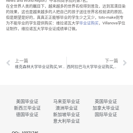
News and World Report）中本科商学院的第7名。
在全世界人类的瞩目下，越来越多的世界名校得到普及，达到耳濡目染
的效果，这也是越来越多的人把自己的孩子送往世界名校就读的原因，
但是期望是好的，真真正正能够毕业的学生少之又少，toto-make则专
为不能毕业的学生提供购买：维拉诺瓦大学
毕业证购买
，Villanova学位
证制作，维拉诺瓦大学毕业证成绩单订做。
上一篇
下一篇
维克森林大学毕业证购买,WFU学位证制作,维克森林大学毕业证成绩单订做
西阿拉巴马大学毕业证购买,UWA学位证制作,西阿拉巴马大学毕业证成绩单订做
美国毕业证
马来亚毕业证
英国毕业证
新西兰毕业证
澳洲毕业证
加拿大毕业证
德国毕业证
新加坡毕业证
国际毕业证
意大利毕业证