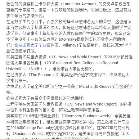
教会前的道路和兰卡斯特大道（Lancaster Avenue）的交叉点是校园里
重要的十字路口，这是一个受欢迎的见面场所。每周日晚上，这里有为
学生举行的弥撒仪式。
在无数学生的心目中，百强名校的毕业证意味着无上的荣誉，这也是每
年百强名校入学都爆满的原因，但是这也意味着每年将有大量的学生完
成学业，但是事实上每年毕业的人数仅每届学生的52%左右，那么这么
多学生没能毕业该怎么办呢？toto-make提供购买以下业务来帮助他
们：
维拉诺瓦大学毕业证
购买，Villanova学位证制作，维拉诺瓦大学毕
业证成绩单订做。
在美国新闻与世界报道（U.S. News and World Report）的2015北部最佳
区域大学排名分类中（2015 edition of Best Colleges is Regional
Universities（North）），维拉诺瓦大学暂无排名。
在经济学人（The Economist）最具经济价值学校排名中，维拉诺瓦大
学排名第三。
维拉诺瓦大学是全美10所大学之一荣获了Marshall和Rhodes奖学金的学
校。
维拉诺瓦大学有着众多声誉极佳的学术课程：
工程学院在美国新闻与世界报道（U.S. News and World Report）的排名
中位列本科生教育的第91名，研究生教育学院无排名。
商学院在2016年彭博商业周刊（Bloomberg Businessweek）-全美最佳
本科商业学校排名中，维拉诺瓦商学院排名第1名。其金融和会计专业
在2016年College Factual分别排名第9名和第10名。在2007年的商业周
刊（Business Week）的排名是第12名，是美国新闻与世界报道（U.S.