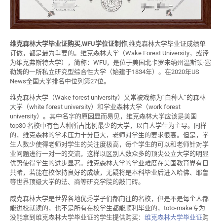
维克森林大学毕业证购买,WFU学位证制作
,维克森林大学毕业证成绩单
订做，都是最为重要的。维克森林大学（Wake Forest University，或译
为维克弗斯特大学），简称：WFU，是位于美国北卡罗来纳州温斯顿-塞
勒姆的一所私立研究型综合性大学（始建于1834年）。在2020年US
News全国大学排名中位列第27位。
维克森林大学（Wake forest university）又常被戏称为“白种人”的森林
大学（white forest university）和学业森林大学（work forest
university）。其中名字的原因显而易见，维克森林大学应该是美国
top30 名校中有色人种所占比例最少的大学，以白人学生为主导。同样
的，维克森林的学术压力十分巨大，老师对学生的要求很高。但是，学
生人数少使得老师对学生的关注度极高，每个学生的可以和老师针对学
业问题进行一对一的交流，这样以区别人数众多的顶尖公立大学的明显
优势使得学生的进步显著。维克森林大学的学业难度在美国教育界有目
共睹，若能在校保持良好的成绩，无疑将是本科毕业后进入哈佛、耶鲁
等世界顶级大学的法、商等研究学院的敲门砖。
威克森林大学是世界各地优秀学子们都向往的名校，但是不是每个人都
能进校就读的，也不是所有在校学生都能顺利毕业的，toto-make专为
没能拿到维克森林大学毕业证的学生提供购买：
维克森林大学毕业证
购