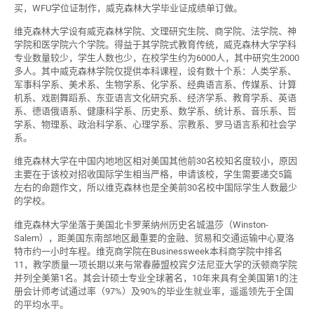
买，WFU学位证制作，威克森林大学毕业证成绩单订做。
维克森林大学设有威克森林学院、文理研究生院、商学院、法学院、神
学院和医学院六个学院。得益于其学院式教育传统，威克森林大学学科
专业数量较少，学生人数也少，在校学生约为6000人，其中研究生2000
多人。其中威克森林学院仅提供本科课程，设有数十个系：人类学系、
军事科学系、美术系、生物学系、化学系、经典语言系、传媒系、计算
机系、戏剧舞蹈系、东亚语言文化研究系、经济学系、教育学系、英语
系、德语俄语系、健康科学系、历史系、数学系、统计系、音乐系、哲
学系、物理系、政治科学系、心理学系、宗教系、罗马语言系和社会学
系。
维克森林大学在中国内地地区相对美国其他前30名校知名度较小，原因
主要在于该校对招收国际学生相当严格，申请该校，学生需要递交5篇
左右的命题作文，所以维克森林也是全美前30名校中国际学生人数最少
的学校。
维克森林大学坐落于美国北卡罗莱纳州历史名城温莎（Winston-
Salem），距美国东南部地区最重要的金融、贸易和交通运输中心夏洛
特市约一小时车程。维克商学院在Businessweek本科商学院中排名
11，教学质量一项长期以来与常春藤盟校宾夕法尼亚大学的沃顿商学院
并列全美第1名。其会计硕士专业全球著名，10年来具有全美国第1的注
册会计师考试通过率（97%）及90%的毕业生就业率，遥遥领先于全国
的平均水平。