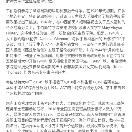
斯特大学毕业证成绩单订做。
韦伯斯特参与了圣路易斯的早期种族融合斗争。在1940年代初期，许多
当地的神父，特别是耶稣会士，对该市天主教大学和教区学校的种族隔
离政策提出了挑战。1943年，在中西部黑人福利委员会关于黑人福利的
圣路易斯分会上，韦伯斯特学院安排该校招收黑人女学生Mary Aloyse
Foster，这将使其成为该市第一所整合的天主教学院。但是，1943年，
大主教约翰·格伦农（John J. Glennon）与位于肯塔基州的上级将军私下
交谈，阻止了该学生的入学。洛雷托修女会。一家在全国发行的非裔美
国人报纸《匹兹堡信使》发现了格伦农的举动，并在1944年2月的韦伯
斯特事件上刊登了头版新闻。对格伦农的种族隔离政策的负面宣传导致
圣路易斯大学开始1944年夏天招收非裔美国学生。1945年秋，韦伯斯特
学院通过接受来自圣路易斯的天主教非裔美国妇女艾琳·托马斯（Irene
Thomas）作为音乐专业来应对压力。
韦伯斯特大学于2014年秋季招收了5,010名本科生和17,190名研究生。
本科平均SAT综合分数为1,194。ACT的平均综合得分为24。学生来自49
个州和超过122个国家。
国内工商管理类硕士备考压力巨大，且国际化程度低。就读国内工商管
理类硕士需要参加联考，2018年全国工商管理类硕士报考人数为17万
人，最终录取人数为3.9万人，录取率只有23%。而大多数国内工商管理
类硕士项目的国际化程度仍处于初级阶段，海外师资占比低、教材与案
例陈旧，在培养国际化人才方面提升价值较低。根据权威数据统计，近
五年，全球80%以上的企业希望招收国际工商管理类硕士毕业生。因