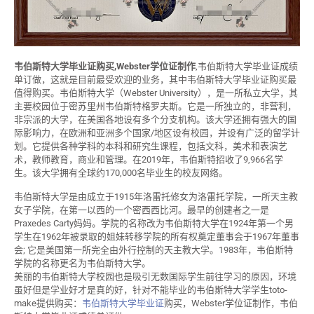
韦伯斯特大学毕业证购买,Webster学位证制作
,韦伯斯特大学毕业证成绩
单订做，这就是目前最受欢迎的业务，其中韦伯斯特大学毕业证购买最
值得购买。韦伯斯特大学（Webster University），是一所私立大学，其
主要校园位于密苏里州韦伯斯特格罗夫斯。它是一所独立的，非营利，
非宗派的大学，在美国各地设有多个分支机构。该大学还拥有强大的国
际影响力，在欧洲和亚洲多个国家/地区设有校园，并设有广泛的留学计
划。它提供各种学科的本科和研究生课程，包括文科，美术和表演艺
术，教师教育，商业和管理。在2019年，韦伯斯特招收了9,966名学
生。该大学拥有全球约170,000名毕业生的校友网络。
韦伯斯特大学是由成立于1915年洛雷托修女为洛雷托学院，一所天主教
女子学院，在第一以西的一个密西西比河。最早的创建者之一是
Praxedes Carty妈妈。学院的名称改为韦伯斯特大学在1924年第一个男
学生在1962年被录取的姐妹转移学院的所有权奠定董事会于1967年董事
会; 它是美国第一所完全由外行控制的天主教大学。1983年，韦伯斯特
学院的名称更名为韦伯斯特大学。
美丽的韦伯斯特大学校园也是吸引无数国际学生前往学习的原因，环境
虽好但是学业好才是真的好，针对不能毕业的韦伯斯特大学学生toto-
make提供购买：
韦伯斯特大学毕业证
购买，Webster学位证制作，韦伯