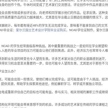
展项目或与同学合作。工作坊配备了专门的工具和材料，让学生可以自由地进行
自身的创作个性。午休时间变成了艺术家们交流想法、评论创作中作品并建立持
能会去图书馆或参加评论会，向老师和同学展示他们的作品，征求反馈。这种支
创作高质量作品的压力越来越大，尤其是在毕业截止日期迫在眉睫的情况下，这
数据统计，每年都有接近48%的学生无法完成学业，意味着不能拿到自己的文
AD毕业证：
爱尔兰国立艺术设计学院毕业证购买
，NCAD学位证制作，爱尔兰
，NCAD 的学生经常面临各种挑战。其中最重要的挑战之一是如何在学业期望
人入胜的毕业项目的压力可能会让他们感到焦虑。此外，经济压力也常常令人难
活到职业生涯的转变也令人望而生畏。许多艺术家对自己的职业道路感到迷茫，
获得实习机会是至关重要的一步，但也可能令人望而生畏，尤其是对于那些不习
学业怎么办？
说，可能会出现一些情况，使他们难以完成学业。这可能是由于个人挑战、经济
AD 提供资源，帮助学生探索其他途径，例如兼职学习、转学或开展独立项目。
充电或重新评估自己的目标也可能有益。参与实习、相关领域的兼职工作或继续
结构化环境可能会带来意想不到的机会。许多成功的艺术家在传统的学位课程之