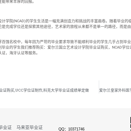
往能带来丰厚的回报。
设计学院(NCAD)的学生生活是一幅充满创造力和挑战的丰富画卷。随着毕业
论是完成学位还是探索其他途径，艺术家的旅程从来都不是单一的路径，而是由
界百强名校中，每年因为严苛的毕业要求导致不能顺利毕业的学生几乎占到毕业
利毕业的学生我们推荐购买：爱尔兰国立艺术设计学院毕业证购买，NCAD学
认证，海牙认证等服务。
业证购买,UCC学位证制作,科克大学毕业证成绩单定做
毕业证
马来亚毕业证
QQ：10371746