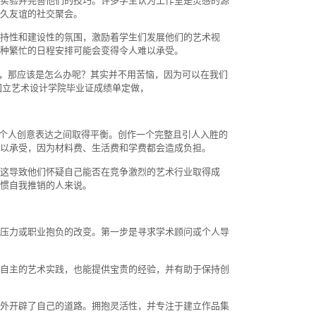
实验并完善他们的技巧。许多学生认为工作室是灵感的源
久友谊的社交聚会。
持性和建设性的氛围，激励着学生们发展他们的艺术视
种繁忙的日程安排可能会变得令人难以承受。
凭，那应该是怎么办呢？其实并不用苦恼，因为可以在我们
国立艺术设计学院毕业证成绩单定做，
和个人创意表达之间取得平衡。创作一个完整且引人入胜的
以承受，因为材料费、生活费和学费都会造成负担。
这导致他们怀疑自己能否在竞争激烈的艺术行业取得成
惯自我推销的人来说。
压力或职业抱负的改变。第一步是寻求学术顾问或个人导
自主的艺术实践，也能提供宝贵的经验，并有助于保持创
外开辟了自己的道路。拥抱灵活性，并专注于建立作品集