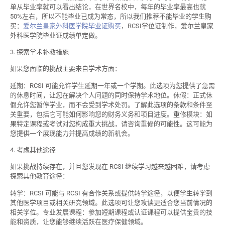
单从毕业率就可以看出结论，在世界名校中，每年的毕业率最高也就
50%左右，所以不能毕业已成为常态，所以我们推荐不能毕业的学生购
买：
爱尔兰皇家外科医学院毕业证购买
，RCSI学位证制作，爱尔兰皇家
外科医学院毕业证成绩单定做。
3. 探索学术补救措施
如果您面临的挑战主要来自学术方面：
延期：RCSI 可能允许学生延期一年或一个学期。此选项为您提供了急需
的休息时间，让您在解决个人问题的同时保持学术地位。休假：正式休
假允许您暂停学业，而不会受到学术处罚。了解此选项的条款和条件至
关重要，包括它可能如何影响您的财务义务和项目进度。重修模块：如
果特定课程或考试对您构成重大挑战，请咨询重修的可能性。这可能为
您提供一个展现能力并提高成绩的新机会。
4. 考虑其他途径
如果挑战持续存在，并且您发现在 RCSI 继续学习越来越困难，请考虑
探索其他教育途径：
转学：RCSI 可能与 RCSI 有合作关系或提供转学途径，以便学生转学到
其他医学项目或相关研究领域。此选项可让您攻读更适合您当前情况的
相关学位。专业发展课程：参加短期课程或认证课程可以提供宝贵的技
能和资质，让您能够继续活跃在医疗保健领域。