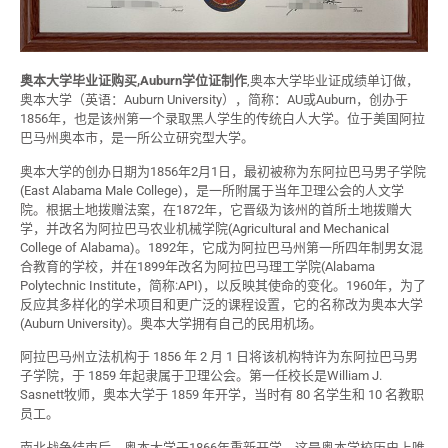
奥本大学毕业证购买,Auburn学位证制作
,奥本大学毕业证成绩单订做，
奥本大学（英语：Auburn University），简称：AU或Auburn，创办于
1856年，也是该州第一个录取黑人学生的传统白人大学。位于美国阿拉
巴马州奥本市，是一所公立研究型大学。
奥本大学的创办日期为1856年2月1日，最初被称为东阿拉巴马男子学院
(East Alabama Male College)，是一所附属于当年卫理公会的人文学
院。根据土地拨赠法案，在1872年，它晋级为该州的首所土地拨赠大
学，并改名为阿拉巴马农业机械学院(Agricultural and Mechanical
College of Alabama)。1892年，它成为阿拉巴马州第一所四年制男女混
合教育的学校，并在1899年改名为阿拉巴马理工学院(Alabama
Polytechnic Institute，简称:API)，以反映其使命的变化。1960年，为了
反应其多样化的学术项目和更广泛的课程设置，它的名称改为奥本大学
(Auburn University)。奥本大学拥有自己的民用机场。
阿拉巴马州立法机构于 1856 年 2 月 1 日将该机构特许为东阿拉巴马男
子学院，于 1859 年起隶属于卫理公会。第一任校长是William J.
Sasnett牧师，奥本大学于 1859 年开学，当时有 80 名学生和 10 名教职
员工。
南北战争结束后，奥本大学于1866年重新开学，这是奥本学校历史上唯