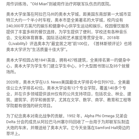
用作训练场，“Old Mian”则被用作治疗邦联军队伤员的医院。
奥本大学坐落在阿拉巴马州的奥本大学城，距美国东南部第一大城市亚
特兰大约一个半小时车程，奥本市是全美著名的大学城，校内设有
240,000平方英尺的娱乐和健康中心供学生运动和娱乐，校园餐饮服务
提供了丰富多样的餐饮选择，为学生提供了便利，学校还有各种音乐
会、文化和体育赛事、国际活动和艺术展览等贯穿全年，2018年
《Livability》评选奥本为“最宜居之地”前100位，《普林斯顿评论》也将
奥本大学评为“生活质量十佳大学”。
奥本大学校园占地1841英亩，拥有427栋建筑，全美排名第一的健身中
心，奥本大学为学生专门建立学生中心，3个大型图书馆以及35个就餐
场所。
2023年，奥本大学在U.S. News美国最佳大学排名中位列97位，全美最
佳公立大学排名42位。奥本大学设有12个专业学院，覆盖140多个专
业，并在许多领域提供该州仅有的公共支持项目，包括农业、林业、建
筑、建筑学、药学和兽医学，尤其在文学、数学、商学、教育和工程等
学院都有很强的研究项目。
为了纪念奥本对南北战争的贡献，1952 年，Alpha Phi Omega 兄弟会
Delta 分会的成员从阿拉巴马州塞尔玛回收了一台用于为邦联军队制造
大炮的车床，并赠送给了奥本大学。它今天坐落在Samford Hall旁边的
草坪上。