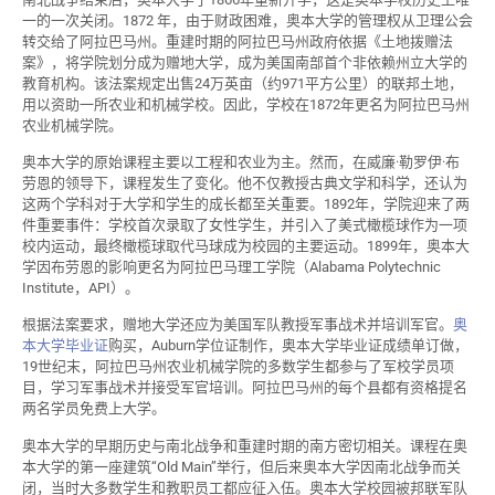
一的一次关闭。1872 年，由于财政困难，奥本大学的管理权从卫理公会
转交给了阿拉巴马州。重建时期的阿拉巴马州政府依据《土地拨赠法
案》，将学院划分成为赠地大学，成为美国南部首个非依赖州立大学的
教育机构。该法案规定出售24万英亩（约971平方公里）的联邦土地，
用以资助一所农业和机械学校。因此，学校在1872年更名为阿拉巴马州
农业机械学院。
奥本大学的原始课程主要以工程和农业为主。然而，在威廉·勒罗伊·布
劳恩的领导下，课程发生了变化。他不仅教授古典文学和科学，还认为
这两个学科对于大学和学生的成长都至关重要。1892年，学院迎来了两
件重要事件：学校首次录取了女性学生，并引入了美式橄榄球作为一项
校内运动，最终橄榄球取代马球成为校园的主要运动。1899年，奥本大
学因布劳恩的影响更名为阿拉巴马理工学院（Alabama Polytechnic
Institute，API）。
根据法案要求，赠地大学还应为美国军队教授军事战术并培训军官。
奥
本大学毕业证
购买，Auburn学位证制作，奥本大学毕业证成绩单订做，
19世纪末，阿拉巴马州农业机械学院的多数学生都参与了军校学员项
目，学习军事战术并接受军官培训。阿拉巴马州的每个县都有资格提名
两名学员免费上大学。
奥本大学的早期历史与南北战争和重建时期的南方密切相关。课程在奥
本大学的第一座建筑“Old Main”举行，但后来奥本大学因南北战争而关
闭，当时大多数学生和教职员工都应征入伍。奥本大学校园被邦联军队