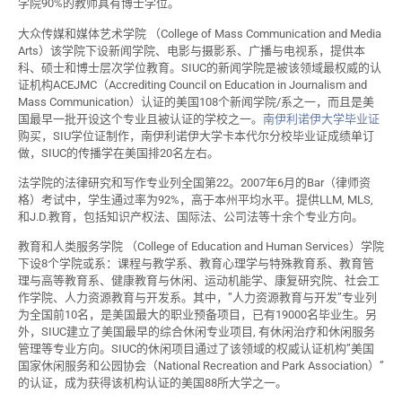
学院90%的教师具有博士学位。
大众传媒和媒体艺术学院 （College of Mass Communication and Media
Arts）该学院下设新闻学院、电影与摄影系、广播与电视系，提供本
科、硕士和博士层次学位教育。SIUC的新闻学院是被该领域最权威的认
证机构ACEJMC（Accrediting Council on Education in Journalism and
Mass Communication）认证的美国108个新闻学院/系之一，而且是美
国最早一批开设这个专业且被认证的学校之一。
南伊利诺伊大学毕业证
购买，SIU学位证制作，南伊利诺伊大学卡本代尔分校毕业证成绩单订
做，SIUC的传播学在美国排20名左右。
法学院的法律研究和写作专业列全国第22。2007年6月的Bar（律师资
格）考试中，学生通过率为92%，高于本州平均水平。提供LLM, MLS,
和J.D.教育，包括知识产权法、国际法、公司法等十余个专业方向。
教育和人类服务学院 （College of Education and Human Services）学院
下设8个学院或系：课程与教学系、教育心理学与特殊教育系、教育管
理与高等教育系、健康教育与休闲、运动机能学、康复研究院、社会工
作学院、人力资源教育与开发系。其中，”人力资源教育与开发”专业列
为全国前10名，是美国最大的职业预备项目，已有19000名毕业生。另
外，SIUC建立了美国最早的综合休闲专业项目, 有休闲治疗和休闲服务
管理等专业方向。SIUC的休闲项目通过了该领域的权威认证机构”美国
国家休闲服务和公园协会（National Recreation and Park Association）”
的认证，成为获得该机构认证的美国88所大学之一。