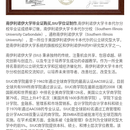
南伊利诺伊大学毕业证购买,SIU学位证制作
,南伊利诺伊大学卡本代尔分
校毕业证成绩单订做，南伊利诺伊大学卡本代尔分校（Southern Illinois
University Carbondale），通称南伊利诺伊大学（Southern Illinois
University），是一所位于美国伊利诺伊州卡本代尔的公立研究型大学，
是南伊利诺伊大学系统的旗舰校区和伊利诺伊州的R1研究型大学之一。
南伊利诺伊大学 (SIU) 秉承独特的传统，注重机会共享、包容卓越、研
究创新与创造力，以及专注于培养学生成功的卓越教学。作为一所全美
排名靠前的公立研究型大学和区域经济催化剂，南伊利诺伊大学卡本代
尔分校创造和交流知识，以培养未来领导者、改善社区、改变生活。
SIUC商学院最早于1962年通过全球商学院的最高认证AACSB认证，目前
全球共有559所商学院通过该认证。SIUC商学院在最新出版的2008《美
国新闻和世界报道》中排名全美商学院第126名，美国公立大学商学院
第79名，同比上升4个名次（美国共有1600多所商学院）。学院下设会
计学院、金融系、管理系和市场营销系。会计学院的会计学本科和硕士
于1970年通过AACSB的专业认证。SIUC是全球前82名通过工商管理和
会计学AACSB双重认证的商学院。其EMBA项目被批准可在全球范围内
实施。在学术成果方面，金融系被《金融管理》杂志列为全球研究型大
学中的前5%。SIUC商学院提供本科、硕士、和博士层次学位教育。该